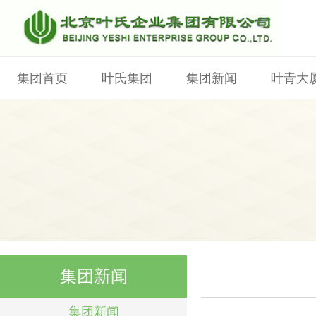
集团首页
叶氏集团
集团新闻
叶青大
集团新闻
集团新闻