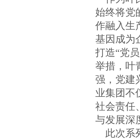
始终将党
作融入生
基因成为
打造“党
举措，叶
强，党建
业集团不
社会责任
与发展深
此次系